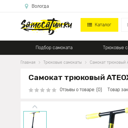
Вологда
Каталог
Подбор самоката
Трюковые с
Главная
Трюковые самокаты
Самокат трюковый 
Самокат трюковый ATEOX
Отзывы о товаре: (0)
Товар зак