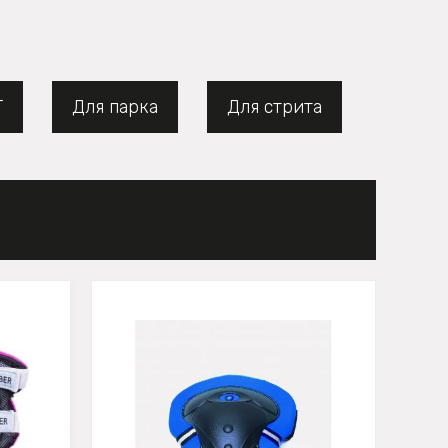
Т
Для парка
Для стрита