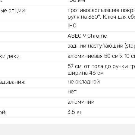
100 мм
:
противоскользящее покр
ые опции:
руля на 360°, Ключ для с
IHC
ABEC 9 Chrome
задний наступающий (step
:
алюминиевая 50 
ки деки:
57 см, от пола до ручки гр
ширина 46 см
не складной
адывания:
нет
алюминий
3,5 кг
ой: