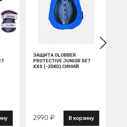
ЗАЩИТА GLOBBER
СВ
ET
PROTECTIVE JUNIOR SET
GL
XXS (-25KG) СИНИЙ
ЗЕ
2990 ₽
89
ину
В корзину