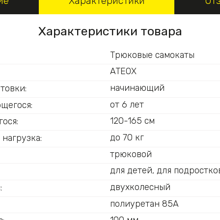
ие
Характеристики
От
Характеристики товара
Трюковые самокаты
ATEOX
начинающий
товки:
от 6 лет
ющегося:
120-165 см
ося:
до 70 кг
 нагрузка:
трюковой
для детей, для подростко
двухколесный
:
полиуретан 85А