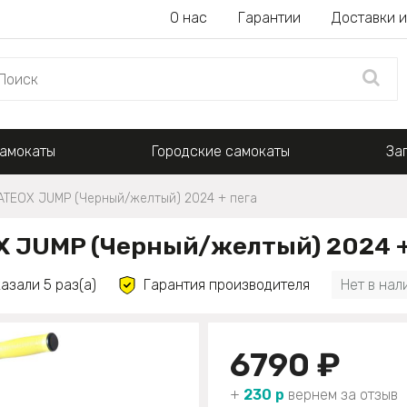
О нас
Гарантии
Доставки и
амокаты
Городские самокаты
За
ATEOX JUMP (Черный/желтый) 2024 + пега
 JUMP (Черный/желтый) 2024 +
азали 5 раз(а)
Гарантия производителя
Нет в нал
6790 ₽
+
230 р
вернем за отзыв