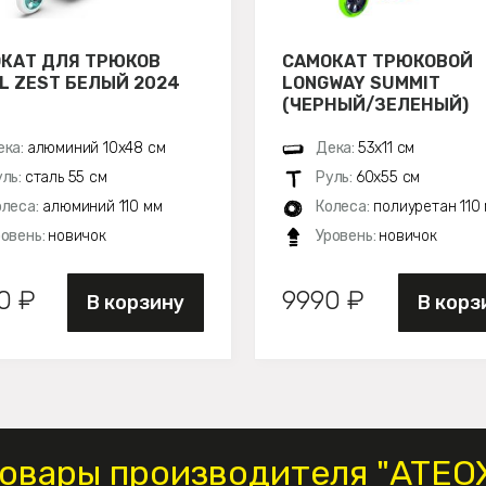
КАТ ДЛЯ ТРЮКОВ
САМОКАТ ТРЮКОВОЙ
L ZEST БЕЛЫЙ 2024
LONGWAY SUMMIT
(ЧЕРНЫЙ/ЗЕЛЕНЫЙ)
ека:
алюминий 10х48 см
Дека:
53х11 см
уль:
сталь 55 см
Руль:
60х55 см
олеса:
алюминий 110 мм
Колеса:
полиуретан 110
ровень:
новичок
Уровень:
новичок
0 ₽
9990 ₽
В корзину
В корз
овары производителя "ATEO