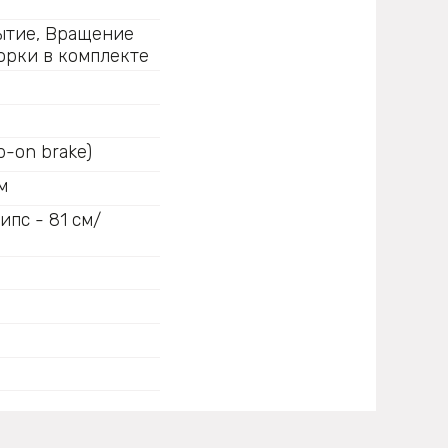
ытие, Вращение
борки в комплекте
-on brake)
см х 10 см
ипс - 81 см/