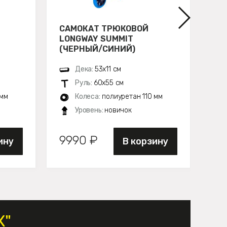
САМОКАТ ТРЮКОВОЙ
СА
LONGWAY SUMMIT
S2
(ЧЕРНЫЙ/СИНИЙ)
(C
Дека:
53х11 см
Руль:
60х55 см
 мм
Колеса:
полиуретан 110 мм
Уровень:
новичок
9990 ₽
8
ину
В корзину
X"