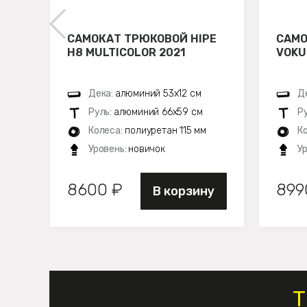
САМОКАТ ТРЮКОВОЙ HIPE
САМО
H8 MULTICOLOR 2021
VOKU
Дека:
алюминий 53х12 см
Д
Руль:
алюминий 66х59 см
Р
Колеса:
полиуретан 115 мм
К
Уровень:
новичок
У
8600 ₽
899
В корзину
Т