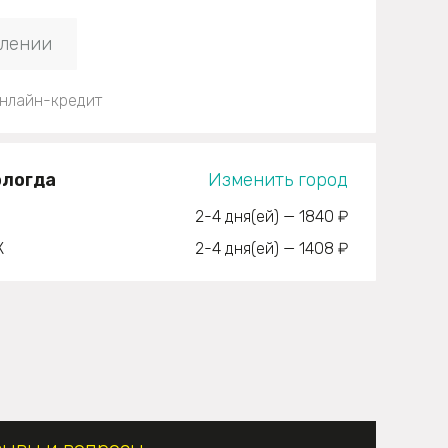
плении
нлайн-кредит
ологда
Изменить город
2-4 дня(ей)
—
1840 ₽
К
2-4 дня(ей)
—
1408 ₽