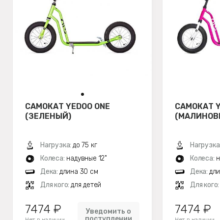
САМОКАТ YEDOO ONE
САМОКАТ Y
(ЗЕЛЕНЫЙ)
(МАЛИНОВ
Нагрузка:
до 75 кг
Нагрузка
Колеса:
надувные 12"
Колеса:
н
Дека:
длина 30 см
Дека:
дли
Для кого:
для детей
Для кого
7474 ₽
7474 ₽
Уведомить о
поступлении
Нет в наличии
Нет в наличии