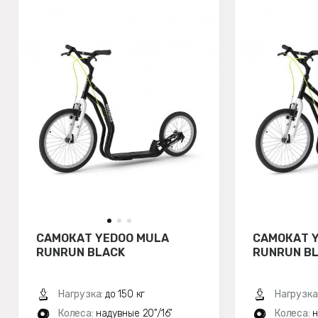
САМОКАТ YEDOO MULA
САМОКАТ Y
RUNRUN BLACK
RUNRUN B
Нагрузка:
до 150 кг
Нагрузка
Колеса:
надувные 20"/16"
Колеса:
н