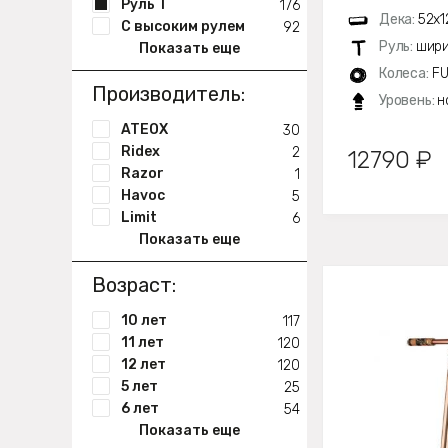
Руль Т
176
Дека:
52х1
С высоким рулем
92
Руль:
шири
Показать еще
Колеса:
FU
Производитель:
Уровень:
н
ATEOX
30
Ridex
2
12790 ₽
Razor
1
Havoc
5
Limit
6
Показать еще
Возраст:
10 лет
117
11 лет
120
12 лет
120
5 лет
25
6 лет
54
Показать еще