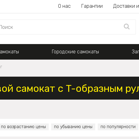
О нас
Гарантии
Доставки и
амокаты
Городские самокаты
За
г
ой самокат с T-образным ру
по возрастанию цены
по убыванию цены
по популярности