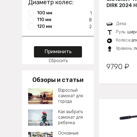
Диаметр колес:
DIRK 2024 
100 мм
1
110 мм
8
Дека:
120 мм
2
Руль:
шири
Колеса:
ал
Уровень:
л
Применить
Сбросить
9790 ₽
Обзоры и статьи
Взрослый
самокат для
города
Как выбрать
самокат для
ребенка
Основные