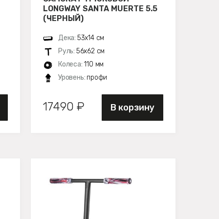
LONGWAY SANTA MUERTE 5.5
(ЧЕРНЫЙ)
Дека:
53х14 см
Руль:
56х62 см
Колеса:
110 мм
Уровень:
профи
17490 ₽
В корзину