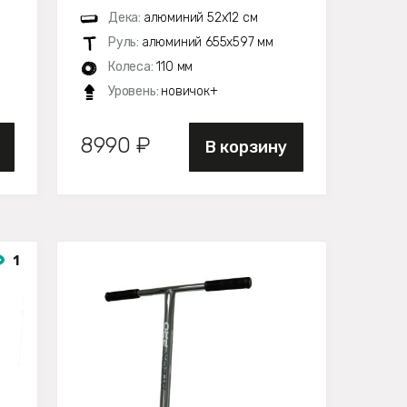
Дека:
алюминий 52х12 см
Руль:
алюминий 655х597 мм
Колеса:
110 мм
Уровень:
новичок+
8990 ₽
В корзину
1