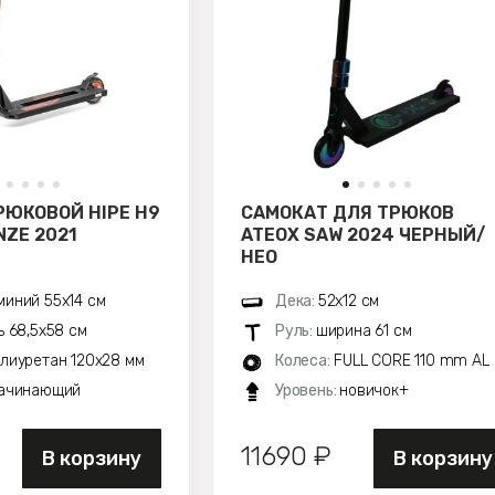
РЮКОВОЙ HIPE H9
САМОКАТ ДЛЯ ТРЮКОВ
ZE 2021
ATEOX SAW 2024 ЧЕРНЫЙ/
НЕО
иний 55х14 см
Дека:
52х12 см
ь 68,5х58 см
Руль:
ширина 61 см
лиуретан 120x28 мм
Колеса:
FULL CORE 110 mm AL
ачинающий
Уровень:
новичок+
11690 ₽
В корзину
В корзину