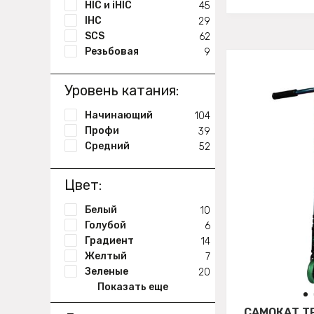
HIC и iHIC
45
IHC
29
SCS
62
Резьбовая
9
Уровень катания:
Начинающий
104
Профи
39
Средний
52
Цвет:
Белый
10
Голубой
6
Градиент
14
Желтый
7
Зеленые
20
Показать еще
САМОКАТ Т