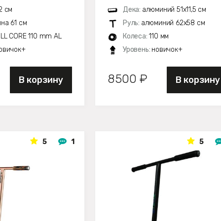
2 см
Дека:
алюминий 51х11,5 см
на 61 см
Руль:
алюминий 62х58 см
LL CORE 110 mm AL
Колеса:
110 мм
овичок+
Уровень:
новичок+
8500 ₽
В корзину
В корзину
5
1
5