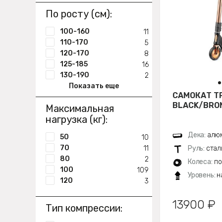
По росту (см):
100-160
11
110-170
5
120-170
8
125-185
16
130-190
2
Показать еще
САМОКАТ Т
BLACK/BRON
Максимальная
нагрузка (кг):
Дека:
алюм
50
10
70
11
Руль:
стал
80
2
Колеса:
по
100
109
Уровень:
н
120
3
13900 ₽
Тип компрессии: