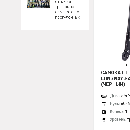
отличия
трюковых
самокатов от
прогулочных
САМОКАТ Т
LONGWAY S
(ЧЕРНЫЙ)
Дека:
56х1
Руль:
60х6
Колеса:
11
Уровень:
п