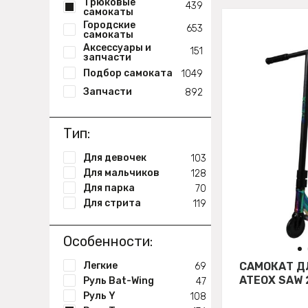
Трюковые
439
самокаты
Городские
653
самокаты
Аксессуары и
151
запчасти
Подбор самоката
1049
Запчасти
892
Тип:
Для девочек
103
Для мальчиков
128
Для парка
70
Для стрита
119
Особенности:
Легкие
САМОКАТ Д
69
ATEOX SAW 
Руль Bat-Wing
47
Руль Y
108