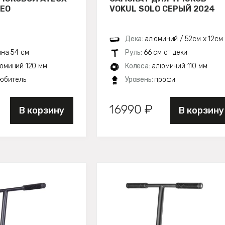
НЕО
VOKUL SOLO СЕРЫЙ 2024
Дека:
алюминий / 52см х 12см
на 54 см
Руль:
66 см от деки
юминий 120 мм
Колеса:
алюминий 110 мм
юбитель
Уровень:
профи
16990 ₽
В корзину
В корзину