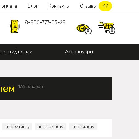
 оплата
Блог
Контакты
Отзывы
47
8-800-777-05-28
0
0
пчасти/детали
Аксессуары
лем
176 товаров
по рейтингу
по новинкам
по скидкам