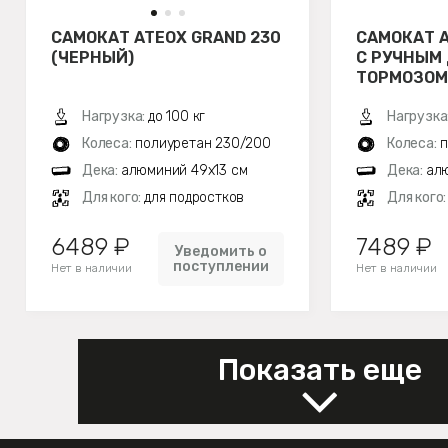
САМОКАТ ATEOX GRAND 230
САМОКАТ A
(ЧЕРНЫЙ)
С РУЧНЫМ
ТОРМОЗОМ
Нагрузка:
до 100 кг
Нагрузка
Колеса:
полиуретан 230/200
Колеса:
п
Дека:
алюминий 49х13 см
Дека:
ал
Для кого:
для подростков
Для кого
6489 ₽
7489 ₽
Уведомить о
поступлении
Нет в наличии
Нет в наличии
Показать еще