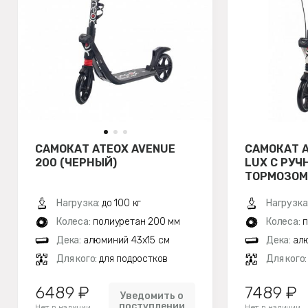
САМОКАТ ATEOX AVENUE
САМОКАТ A
200 (ЧЕРНЫЙ)
LUX С РУ
ТОРМОЗОМ
Нагрузка:
до 100 кг
Нагрузка
Колеса:
полиуретан 200 мм
Колеса:
п
Дека:
алюминий 43х15 см
Дека:
алю
Для кого:
для подростков
Для кого
6489 ₽
7489 ₽
Уведомить о
поступлении
Нет в наличии
Нет в наличии