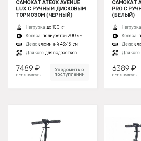
САМОКАТ ATEOX AVENUE
САМОКАТ A
LUX С РУЧНЫМ ДИСКОВЫМ
PRO С РУ
ТОРМОЗОМ (ЧЕРНЫЙ)
(БЕЛЫЙ)
Нагрузка:
до 100 кг
Нагрузка
Колеса:
полиуретан 200 мм
Колеса:
п
Дека:
алюминий 43х15 см
Дека:
алю
Для кого:
для подростков
Для кого
7489 ₽
6389 ₽
Уведомить о
поступлении
Нет в наличии
Нет в наличии