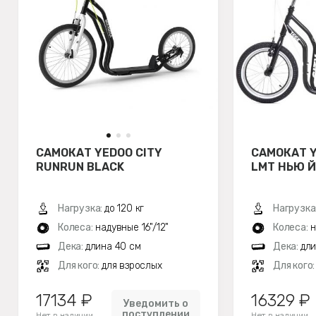
САМОКАТ YEDOO CITY
САМОКАТ Y
RUNRUN BLACK
LMT НЬЮ Й
Нагрузка:
до 120 кг
Нагрузка
Колеса:
надувные 16"/12"
Колеса:
н
Дека:
длина 40 см
Дека:
дли
Для кого:
для взрослых
Для кого
17134 ₽
16329 ₽
Уведомить о
поступлении
Нет в наличии
Нет в наличии