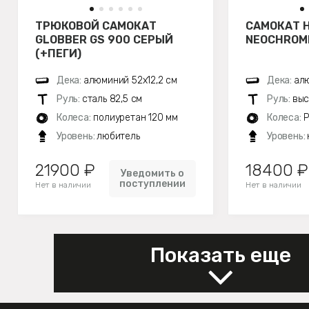
ТРЮКОВОЙ САМОКАТ
САМОКАТ H
GLOBBER GS 900 СЕРЫЙ
NEOCHROM
(+ПЕГИ)
Дека:
алюминий 52х12,2 см
Дека:
алю
Руль:
сталь 82,5 см
Руль:
выс
Колеса:
полиуретан 120 мм
Колеса:
P
Уровень:
любитель
Уровень:
21900 ₽
18400 ₽
Уведомить о
поступлении
Нет в наличии
Нет в наличии
Показать еще