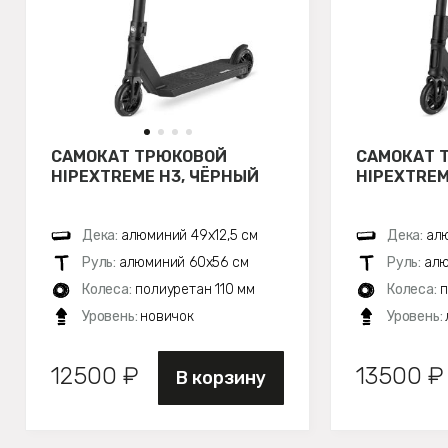
САМОКАТ ТРЮКОВОЙ
САМОКАТ 
HIPEXTREME H3, ЧЁРНЫЙ
HIPEXTREM
Дека:
алюминий 49х12,5 см
Дека:
алю
Руль:
алюминий 60х56 см
Руль:
алю
Колеса:
полиуретан 110 мм
Колеса:
п
Уровень:
новичок
Уровень:
12500 ₽
13500 ₽
В корзину