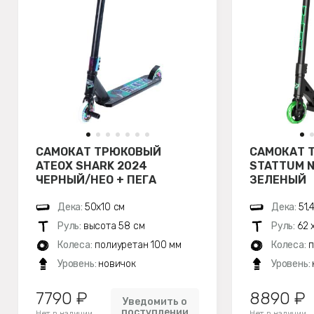
САМОКАТ ТРЮКОВЫЙ
САМОКАТ 
ATEOX SHARK 2024
STATTUM N
ЧЕРНЫЙ/НЕО + ПЕГА
ЗЕЛЕНЫЙ
Дека:
50х10 см
Дека:
51,
Руль:
высота 58 см
Руль:
62 
Колеса:
полиуретан 100 мм
Колеса:
п
Уровень:
новичок
Уровень:
7790 ₽
8890 ₽
Уведомить о
поступлении
Нет в наличии
Нет в наличии