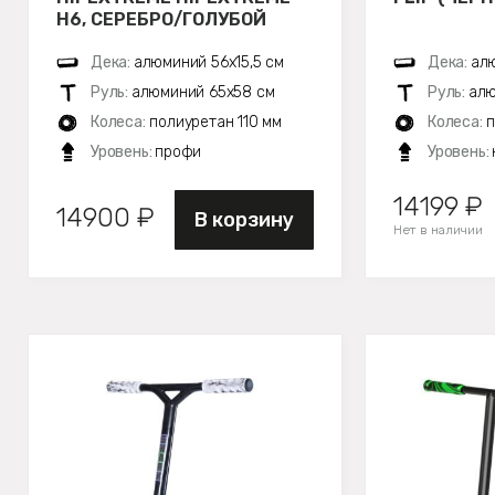
H6, СЕРЕБРО/ГОЛУБОЙ
Дека:
алюминий 56х15,5 см
Дека:
алю
Руль:
алюминий 65x58 см
Руль:
алю
Колеса:
полиуретан 110 мм
Колеса:
п
Уровень:
профи
Уровень:
14199 ₽
14900 ₽
В корзину
Нет в наличии