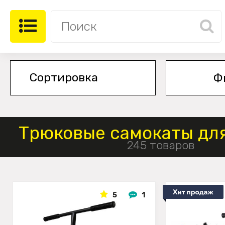
Ф
Трюковые самокаты для
245 товаров
5
1