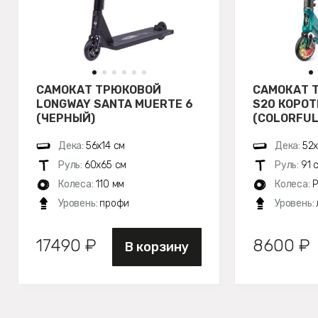
САМОКАТ ТРЮКОВОЙ
САМОКАТ 
LONGWAY SANTA MUERTE 6
S20 КОРОТ
(ЧЕРНЫЙ)
(COLORFUL
Дека:
56х14 см
Дека:
52х
Руль:
60х65 см
Руль:
91 
Колеса:
110 мм
Колеса:
P
Уровень:
профи
Уровень:
17490 ₽
8600 ₽
В корзину