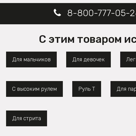
8-800-777-05-2
С этим товаром и
Для мальчиков
Для девочек
Лег
С высоким рулем
Руль Т
Для па
Для стрита