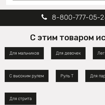
8-800-777-05-2
С этим товаром и
Для мальчиков
Для девочек
Лег
С высоким рулем
Руль Т
Для па
Для стрита