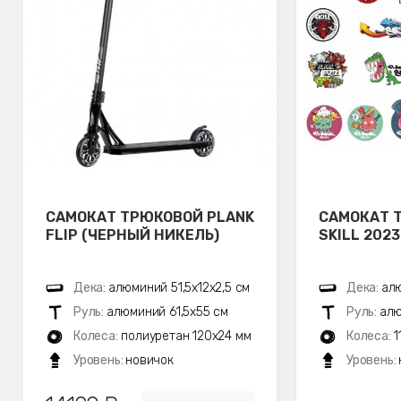
САМОКАТ ТРЮКОВОЙ PLANK
САМОКАТ 
FLIP (ЧЕРНЫЙ НИКЕЛЬ)
SKILL 202
Дека:
алюминий 51,5х12x2,5 см
Дека:
алю
Руль:
алюминий 61,5х55 см
Руль:
алю
Колеса:
полиуретан 120x24 мм
Колеса:
1
Уровень:
новичок
Уровень: