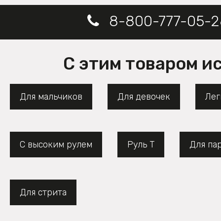
8-800-777-05-2
С этим товаром и
Для мальчиков
Для девочек
Лег
С высоким рулем
Руль Т
Для па
Для стрита