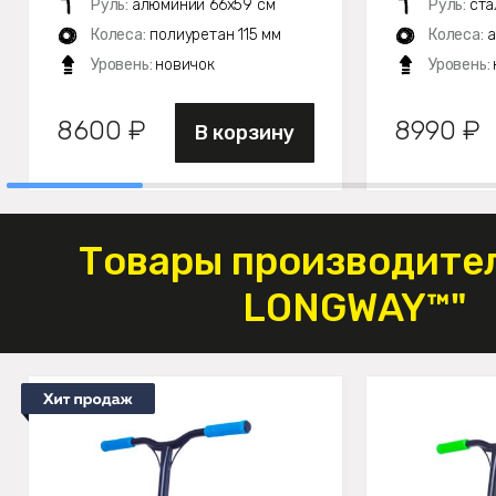
Руль:
алюминий 66х59 см
Руль:
ста
Колеса:
полиуретан 115 мм
Колеса:
а
Уровень:
новичок
Уровень:
8600 ₽
8990 ₽
В корзину
Товары производите
LONGWAY™"