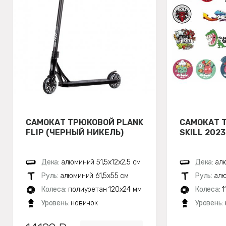
САМОКАТ ТРЮКОВОЙ PLANK
САМОКАТ 
FLIP (ЧЕРНЫЙ НИКЕЛЬ)
SKILL 202
Дека:
алюминий 51,5х12x2,5 см
Дека:
алю
Руль:
алюминий 61,5х55 см
Руль:
алю
Колеса:
полиуретан 120x24 мм
Колеса:
1
Уровень:
новичок
Уровень: