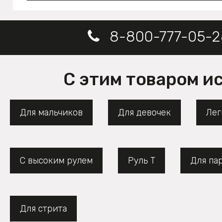
8-800-777-05-2
С этим товаром и
Для мальчиков
Для девочек
Лег
С высоким рулем
Руль Т
Для па
Для стрита